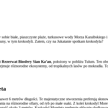
ie białe, piaszczyste plaże, turkusowe wody Morza Karaibskiego i ma
auny, w tym krokodyli. Zatem, czy na Jukatanie spotkam krokodyla?
st
Rezerwat Biosfery Sian Ka’an
, położony w pobliżu Tulum. Ten o
jmuje różnorodne ekosystemy, od tropikalnych lasów po mokradła. To 
eta
nawet 6 metrów długości. Te majestatyczne stworzenia preferują słonow
ia na różnorodne ofiary, od ryb po małe ssaki. Z kolei krokodyl Morel
ługość około 3 metrów. Krokodyl Moreleta preferuje głównie słodkowodn