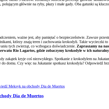
, polującym głównie na ryby, płazy i małe gady. Oba gatunki są klu
eniem, ważne jest, aby pamiętać o bezpieczeństwie. Zawsze przestrzeg
ikami, którzy znają teren i zachowania krokodyli. Takie wycieczki to
owaniu tych zwierząt, co wzbogaca doświadczenie.
Zapraszamy na nasz
zerwatu Rio Lagartos, gdzie zobaczymy krokodyle w ich naturaln
ażdy zakątek kryje coś niezwykłego. Spotkanie z krokodylem na Jukatani
e do domu. Czy więc na Jukatanie spotkasz krokodyla? Odpowiedź brzmi:
bchody Dia de Muertos