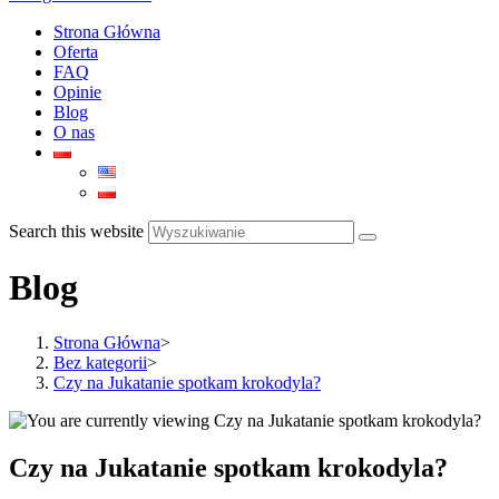
Strona Główna
Oferta
FAQ
Opinie
Blog
O nas
Search this website
Blog
Strona Główna
>
Bez kategorii
>
Czy na Jukatanie spotkam krokodyla?
Czy na Jukatanie spotkam krokodyla?