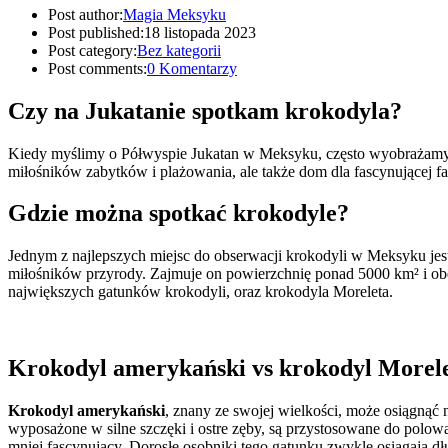
Post author:
Magia Meksyku
Post published:
18 listopada 2023
Post category:
Bez kategorii
Post comments:
0 Komentarzy
Czy na Jukatanie spotkam krokodyla?
Kiedy myślimy o Półwyspie Jukatan w Meksyku, często wyobrażamy sob
miłośników zabytków i plażowania, ale także dom dla fascynującej f
Gdzie można spotkać krokodyle?
Jednym z najlepszych miejsc do obserwacji krokodyli w Meksyku je
miłośników przyrody. Zajmuje on powierzchnię ponad 5000 km² i obe
największych gatunków krokodyli, oraz krokodyla Moreleta.
Krokodyl amerykański vs krokodyl Morel
Krokodyl amerykański
, znany ze swojej wielkości, może osiągnąć 
wyposażone w silne szczęki i ostre zęby, są przystosowane do polowan
mniej fascynujący. Dorosłe osobniki tego gatunku zwykle osiągają d