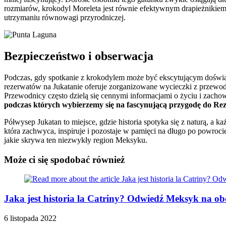
rozmiarów, krokodyl Moreleta jest równie efektywnym drapieżnikiem
utrzymaniu równowagi przyrodniczej.
Bezpieczeństwo i obserwacja
Podczas, gdy spotkanie z krokodylem może być ekscytującym doświadcz
rezerwatów na Jukatanie oferuje zorganizowane wycieczki z przewodn
Przewodnicy często dzielą się cennymi informacjami o życiu i zach
podczas których wybierzemy się na fascynującą przygodę do Re
Półwysep Jukatan to miejsce, gdzie historia spotyka się z naturą, a k
która zachwyca, inspiruje i pozostaje w pamięci na długo po powroci
jakie skrywa ten niezwykły region Meksyku.
Może ci się spodobać również
Jaka jest historia la Catriny? Odwiedź Meksyk na o
6 listopada 2022