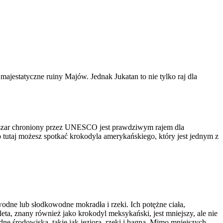
jestatyczne ruiny Majów. Jednak Jukatan to nie tylko raj dla
bszar chroniony przez UNESCO jest prawdziwym rajem dla
tutaj możesz spotkać krokodyla amerykańskiego, który jest jednym z
odne lub słodkowodne mokradła i rzeki. Ich potężne ciała,
eta, znany również jako krokodyl meksykański, jest mniejszy, ale nie
e środowiska, takie jak jeziora, rzeki i bagna. Mimo mniejszych