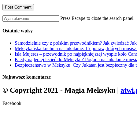
Press Escape to close the search panel.
Ostatnie wpisy
Samodzielnie czy z polskim przewodnikiem? Jak zwiedzać Juka
Meksykańska kuchnia na Jukatanie. 15 potraw, których musis
Isla Mujeres – przewodnik po najpiękniejszej wyspie koło Can
Kiedy najlepiej lecieć do Meksyku? Pogoda na Jukatanie miesi
Bezpieczeństwo w Meksyku. Czy Jukatan jest bezpieczny dla 
Najnowsze komentarze
© Copyright 2021 - Magia Meksyku |
atwi.
Facebook