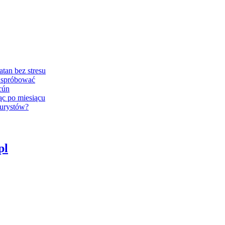
tan bez stresu
z spróbować
cún
ąc po miesiącu
turystów?
pl