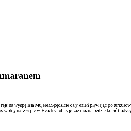
atamaranem
js na wyspę Isla Mujeres.Spędzicie cały dzień pływając po turkusowy
czas wolny na wyspie w Beach Clubie, gdzie można będzie kupić tradyc