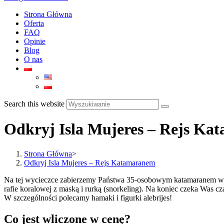
Strona Główna
Oferta
FAQ
Opinie
Blog
O nas
Search this website
Odkryj Isla Mujeres – Rejs K
Strona Główna
>
Odkryj Isla Mujeres – Rejs Katamaranem
Na tej wycieczce zabierzemy Państwa 35-osobowym katamaranem w re
rafie koralowej z maską i rurką (snorkeling). Na koniec czeka Was 
W szczególności polecamy hamaki i figurki alebrijes!
Co jest wliczone w cenę?