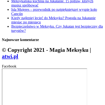
Meksykańska kuchnia na Jukatanie. 15 potraw, których
musisz spróbować
Isla Mujeres – przewodnik po najpiękniejszej wyspie koło
Cancún
Kiedy najlepiej lecieć do Meksyku? Pogoda na Jukatanie
miesiąc po miesiącu
Bezpieczeństwo w Meksyku. Czy Jukatan jest bezpieczny dla
turystów?
Najnowsze komentarze
© Copyright 2021 - Magia Meksyku |
atwi.pl
Facebook