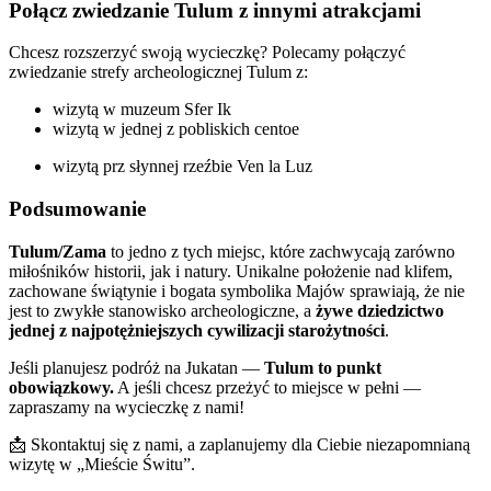
Połącz zwiedzanie Tulum z innymi atrakcjami
Chcesz rozszerzyć swoją wycieczkę? Polecamy połączyć
zwiedzanie strefy archeologicznej Tulum z:
wizytą w muzeum Sfer Ik
wizytą w jednej z pobliskich centoe
wizytą prz słynnej rzeźbie Ven la Luz
Podsumowanie
Tulum/Zama
to jedno z tych miejsc, które zachwycają zarówno
miłośników historii, jak i natury. Unikalne położenie nad klifem,
zachowane świątynie i bogata symbolika Majów sprawiają, że nie
jest to zwykłe stanowisko archeologiczne, a
żywe dziedzictwo
jednej z najpotężniejszych cywilizacji starożytności
.
Jeśli planujesz podróż na Jukatan —
Tulum to punkt
obowiązkowy.
A jeśli chcesz przeżyć to miejsce w pełni —
zapraszamy na wycieczkę z nami!
📩 Skontaktuj się z nami, a zaplanujemy dla Ciebie niezapomnianą
wizytę w „Mieście Świtu”.