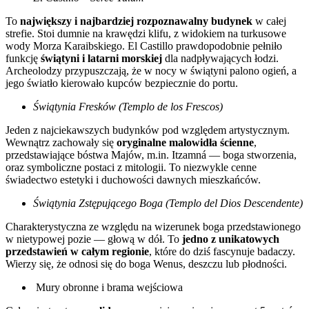
To
największy i najbardziej rozpoznawalny budynek
w całej
strefie. Stoi dumnie na krawędzi klifu, z widokiem na turkusowe
wody Morza Karaibskiego. El Castillo prawdopodobnie pełniło
funkcję
świątyni i latarni morskiej
dla nadpływających łodzi.
Archeolodzy przypuszczają, że w nocy w świątyni palono ogień, a
jego światło kierowało kupców bezpiecznie do portu.
Świątynia Fresków (Templo de los Frescos)
Jeden z najciekawszych budynków pod względem artystycznym.
Wewnątrz zachowały się
oryginalne malowidła ścienne
,
przedstawiające bóstwa Majów, m.in. Itzamná — boga stworzenia,
oraz symboliczne postaci z mitologii. To niezwykle cenne
świadectwo estetyki i duchowości dawnych mieszkańców.
Świątynia Zstępującego Boga (Templo del Dios Descendente)
Charakterystyczna ze względu na wizerunek boga przedstawionego
w nietypowej pozie — głową w dół. To
jedno z unikatowych
przedstawień w całym regionie
, które do dziś fascynuje badaczy.
Wierzy się, że odnosi się do boga Wenus, deszczu lub płodności.
Mury obronne i brama wejściowa