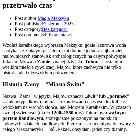
przetrwało czas
Post author:
Magia Meksyku
Post published:
7 sierpnia 2025
Post category:
Bez kategorii
Post comments:
0 Komentarzy
Wzdłuż karaibskiego wybrzeża Meksyku, gdzie lazurowa woda
spotyka się z białym piaskiem, stoi dumnie jedno z najbardziej
malowniczych stanowisk archeologicznych na całym półwyspie
Jukatan. Mowa o
Zamie
, znanej dziś jako
Tulum
— ostatnim
wielkim mieście cywilizacji Majów, które zachwyca nie tylko
historią, ale i niezwykłym położeniem.
Historia Zamy – “Miasta Świtu”
Nazwa „Zama” w języku Majów oznacza
„świt” lub „poranek”
— nieprzypadkowo, bo miasto zbudowano na wysokim klifie z
widokiem na wschód słońca, nad Morzem Karaibskim. W czasach
swojej świetności (około
1200–1550 n.e.
) Tulum było
ważnym
portem handlowym
, strategicznie położonym na morskich i
lądowych szlakach handlowych. Przez miasto przepływały towary z
całego Mezoameryki — sól, kakao, obsydian, jadeit czy tkaniny.