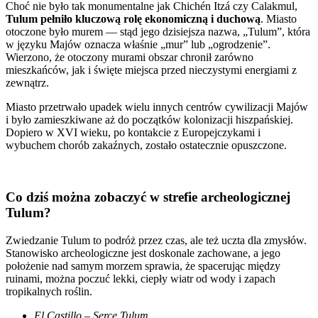
Choć nie było tak monumentalne jak Chichén Itzá czy Calakmul,
Tulum pełniło kluczową rolę ekonomiczną i duchową
. Miasto
otoczone było murem — stąd jego dzisiejsza nazwa, „Tulum”, która
w języku Majów oznacza właśnie „mur” lub „ogrodzenie”.
Wierzono, że otoczony murami obszar chronił zarówno
mieszkańców, jak i święte miejsca przed nieczystymi energiami z
zewnątrz.
Miasto przetrwało upadek wielu innych centrów cywilizacji Majów
i było zamieszkiwane aż do początków kolonizacji hiszpańskiej.
Dopiero w XVI wieku, po kontakcie z Europejczykami i
wybuchem chorób zakaźnych, zostało ostatecznie opuszczone.
Co dziś można zobaczyć w strefie archeologicznej
Tulum?
Zwiedzanie Tulum to podróż przez czas, ale też uczta dla zmysłów.
Stanowisko archeologiczne jest doskonale zachowane, a jego
położenie nad samym morzem sprawia, że spacerując między
ruinami, można poczuć lekki, ciepły wiatr od wody i zapach
tropikalnych roślin.
El Castillo – Serce Tulum