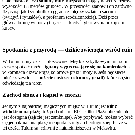
Całe miasto otacza
solidny mur
, miejscami mający nawet 5 metrów
wysokości i 8 metrów grubości. W przeszłości stanowił on zarówno
fizyczną, jak i symboliczną granicę między światem sacrum
(świątyń i rytuałów), a profanum (codziennością). Dziś przez
główną bramę wchodzą turyści — kiedyś tylko wybrani kapłani i
kupcy.
Spotkania z przyrodą — dzikie zwierzęta wśród ruin
W Tulum ruiny żyją — dosłownie. Między zabytkowymi murami
często spotkać można
iguany wygrzewające się na kamieniach
, a
w koronach drzew krążą kolorowe ptaki i motyle. Jeśli będziecie
mieć szczęście — możecie dostrzec
ostronosy (coati)
, które często
odwiedzają ten teren.
Zachód słońca i kąpiel w morzu
Jednym z najbardziej magicznych miejsc w Tulum jest
klif z
widokiem na plażę
, tuż pod ruinami El Castillo. Plaża obecnie nie
jest dostępna (zejście jest zamknięte). Aby popływać, można wybrać
się jednak na inną plażę nieopodal strefy archeologicznej. Plaże w
tej części Tulum są jednymi z najpiękniejszych w Meksyku.