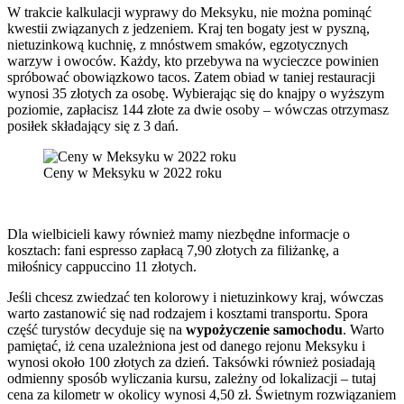
W trakcie kalkulacji wyprawy do Meksyku, nie można pominąć
kwestii związanych z jedzeniem. Kraj ten bogaty jest w pyszną,
nietuzinkową kuchnię, z mnóstwem smaków, egzotycznych
warzyw i owoców. Każdy, kto przebywa na wycieczce powinien
spróbować obowiązkowo tacos. Zatem obiad w taniej restauracji
wynosi 35 złotych za osobę. Wybierając się do knajpy o wyższym
poziomie, zapłacisz 144 złote za dwie osoby – wówczas otrzymasz
posiłek składający się z 3 dań.
Ceny w Meksyku w 2022 roku
Dla wielbicieli kawy również mamy niezbędne informacje o
kosztach: fani espresso zapłacą 7,90 złotych za filiżankę, a
miłośnicy cappuccino 11 złotych.
Jeśli chcesz zwiedzać ten kolorowy i nietuzinkowy kraj, wówczas
warto zastanowić się nad rodzajem i kosztami transportu. Spora
część turystów decyduje się na
wypożyczenie samochodu
. Warto
pamiętać, iż cena uzależniona jest od danego rejonu Meksyku i
wynosi około 100 złotych za dzień. Taksówki również posiadają
odmienny sposób wyliczania kursu, zależny od lokalizacji – tutaj
cena za kilometr w okolicy wynosi 4,50 zł. Świetnym rozwiązaniem