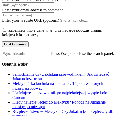
Enter your email address to comment
Enter your website URL (optional)
Zapamiętaj moje dane w tej przeglądarce podczas pisania
kolejnych komentarzy.
Press Escape to close the search panel.
Ostatnie wpisy
Samodzielnie czy z polskim przewodnikiem? Jak zwiedzać
Jukatan bez stresu
Meksykańska kuchnia na Jukatanie. 15 potraw, których
musisz spróbować
Isla Mujeres – przewodnik po najpiękniejszej wyspie koło
Cancún
Kiedy najlepiej lecieć do Meksyku? Pogoda na Jukatanie
miesiąc po miesiącu
Bezpieczeństwo w Meksyku. Czy Jukatan jest bezpieczny dla