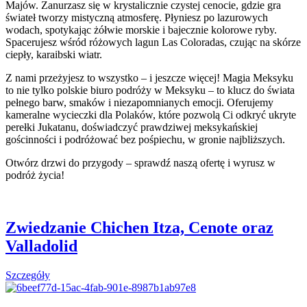
Majów. Zanurzasz się w krystalicznie czystej cenocie, gdzie gra
świateł tworzy mistyczną atmosferę. Płyniesz po lazurowych
wodach, spotykając żółwie morskie i bajecznie kolorowe ryby.
Spacerujesz wśród różowych lagun Las Coloradas, czując na skórze
ciepły, karaibski wiatr.
Z nami przeżyjesz to wszystko – i jeszcze więcej! Magia Meksyku
to nie tylko polskie biuro podróży w Meksyku – to klucz do świata
pełnego barw, smaków i niezapomnianych emocji. Oferujemy
kameralne wycieczki dla Polaków, które pozwolą Ci odkryć ukryte
perełki Jukatanu, doświadczyć prawdziwej meksykańskiej
gościnności i podróżować bez pośpiechu, w gronie najbliższych.
Otwórz drzwi do przygody – sprawdź naszą ofertę i wyrusz w
podróż życia!
Zwiedzanie Chichen Itza, Cenote oraz
Valladolid
Szczegóły