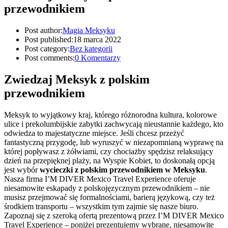
przewodnikiem
Post author:
Magia Meksyku
Post published:
18 marca 2022
Post category:
Bez kategorii
Post comments:
0 Komentarzy
Zwiedzaj Meksyk z polskim
przewodnikiem
Meksyk to wyjątkowy kraj, którego różnorodna kultura, kolorowe
ulice i prekolumbijskie zabytki zachwycają nieustannie każdego, kto
odwiedza to majestatyczne miejsce. Jeśli chcesz przeżyć
fantastyczną przygodę, lub wyruszyć w niezapomnianą wyprawę na
której popływasz z żółwiami, czy chociażby spędzisz relaksujący
dzień na przepięknej plaży, na Wyspie Kobiet, to doskonałą opcją
jest wybór
wycieczki z polskim przewodnikiem w Meksyku
.
Nasza firma I’M DIVER Mexico Travel Experience oferuje
niesamowite eskapady z polskojęzycznym przewodnikiem – nie
musisz przejmować się formalnościami, barierą językową, czy też
środkiem transportu – wszystkim tym zajmie się nasze biuro.
Zapoznaj się z szeroką ofertą prezentową przez I’M DIVER Mexico
Travel Experience – poniżej prezentujemy wybrane, niesamowite