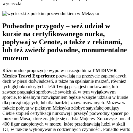
wycieczki.
Podwodne przygody – weź udział w
kursie na certyfikowanego nurka,
popływaj w Cenote, a także z rekinami,
lub też zwiedź podwodne, monumentalne
muzeum
Różnorodne propozycje wypraw naszego biura
I’M DIVER
Mexico Travel Experience
pozwalają na przeżycie zapierających
dech w piersi doświadczeń, a także na spełnianie marzeń, również
tych głęboko ukrytych. Jeśli Twoją pasją jest nurkowanie, lub
zawsze pragnąłeś spróbować swoich sił w tym wyjątkowym
sporcie, to idealnym rozwiązaniem będzie wzięcie udziału w kursie
dla początkujących, lub dla bardziej zaawansowanych. Możesz w
trakcie pobytu w pięknym Meksyku zdobyć satysfakcjonujący
Ciebie stopień certyfikacji nurkowej i przeżyć podwodny spacer po
muzeum Musa, które znajduje się na Isla Mujeres. Zobaczysz ponad
400 figur zatopionych w morzu, które przedstawiają ludzi w skali
1:1, w trakcie wykonywania codziennych czynności. Ponadto warto