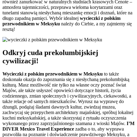
również zanurkować w naturalnych studniach krasowych Cenote –
atmosfera tajemniczości, przeprawa wieloma korytarzami oraz
tunelami stanowią niesłychaną mieszankę emocji i doznań, które na
długo zapadną pamięci. Wybór idealnej
wycieczki z polskim
przewodnikiem w Meksyku
należy do Ciebie, a my zajmiemy się
resztą!
Odkryj cuda prekolumbijskiej
cywilizacji!
Wycieczki z polskim przewodnikiem w Meksyku
to także
doskonała okazja do zapoznania się z niesłychaną prekolumbijską
kulturą. Masz możliwość nie tylko na własne oczy poznać świat
Majów, ale także usłyszeć opowieści dotyczące historii, życia
codziennego, zmian społecznych i cywilizacyjnych, ciekawostki, a
także relacje od samych mieszkańców. Wyrusz na wyprawę do
dżungli, podążaj śladami dawnych kultur, zwiedzaj muzea,
zachwycaj się przepychem architektury majańskiej, spróbuj lokalnej
kuchni meksykańskiej, a także skorzystaj z rytuału oczyszczenia
wykonanego przez zaprzyjaźnionego szamana z wioski Majów.
I’M
DIVER Mexico Travel Experience
zadba o to, aby wyprawa
pozwoliła na poznanie i doświadczenie prawdziwego Meksyku, a