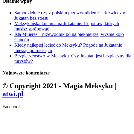
Ostatnie wpisy
Samodzielnie czy z polskim przewodnikiem? Jak zwiedzać
Jukatan bez stresu
Meksykańska kuchnia na Jukatanie. 15 potraw, których
musisz spróbować
Isla Mujeres – przewodnik po najpiękniejszej wyspie koło
Cancún
Kiedy najlepiej lecieć do Meksyku? Pogoda na Jukatanie
miesiąc po miesiącu
Bezpieczeństwo w Meksyku. Czy Jukatan jest bezpieczny dla
turystów?
Najnowsze komentarze
© Copyright 2021 - Magia Meksyku |
atwi.pl
Facebook