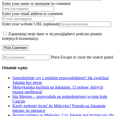
Enter your name or username to comment
Enter your email address to comment
Enter your website URL (optional)
Zapamiętaj moje dane w tej przeglądarce podczas pisania
kolejnych komentarzy.
Press Escape to close the search panel.
Ostatnie wpisy
Samodzielnie czy z polskim przewodnikiem? Jak zwiedzać
Jukatan bez stresu
Meksykańska kuchnia na Jukatanie. 15 potraw, których
musisz spróbować
Isla Mujeres – przewodnik po najpiękniejszej wyspie koło
Cancún
Kiedy najlepiej lecieć do Meksyku? Pogoda na Jukatanie
miesiąc po miesiącu
Bezpieczeństwo w Meksyku. Czy Jukatan jest bezpieczny dla