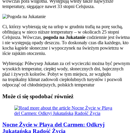
wówczas pora wilgotna. Występują wtedy także najwyższe
temperatury, sięgające nawet 33 stopni Celsjusza.
Ci, którzy wybierają się na urlop w grudniu trafią na porę suchą,
obfitującą w nieco niższe temperatury – w okolicach 25 stopni
Celsjusza. Wówczas,
pogoda na Jukatanie
codziennie jest świetna
i nie występują opady deszczu. To doskonały czas dla każdego, kto
kocha kąpiele słoneczne i wypoczynek na świeżym powietrzu w
iście rajskim otoczeniu.
Wybierając Półwysep Jukatan za cel wycieczki można być pewnym
wysokich temperatur, ciepłej wody, słonecznych dni, bajecznych
plaż i żywych kolorów. Pobyt w tym miejscu, ze względu
na tropikalny klimat zadowoli ciepłolubnych turystów i pozwoli
odpocząć od chłodniejszych, polskich temperatur
Może ci się spodobać również
Nocne Życie w Playa del Carmen: Odkryj
Jukatańską Radość Życia