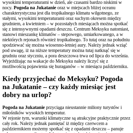
wysokimi temperaturami w dzień, ale czasami bardzo niskimi w
nocy.
Pogoda na Jukatanie
oraz w miejscach bliżej oceanu
charakterystyczna jest dla tropikalnego klimatu wilgotnego, ze
stałymi, wysokimi temperaturami oraz suchym okresem między
grudniem, a kwietniem – w pozostałych miesiącach można spotkać
się z intensywnymi opadami deszczu. Centrum Meksyku natomiast,
stanowi mieszankę klimatów – stepowego, umiarkowanego, a w
niektórych rejonach również tropikalnego. To tutaj oraz na południu
spodziewać się można wiosenno-letniej aury. Należy jednak wziąć
pod uwagę, iż na niższe temperatury można tutaj natknąć się w
grudniu oraz styczniu, a pora deszczowa trwa od lipca do września.
Wyjeżdżając na wakacje do Meksyku należy liczyć się z
możliwością pojawienia się huraganów – w miesiącu październiku.
Kiedy przyjechać do Meksyku? Pogoda
na Jukatanie – czy każdy miesiąc jest
dobry na urlop?
Pogoda na Jukatanie
przyciąga nieustannie miliony turystów i
miłośników wysokich temperatur.
W rejonie tym, warunki klimatyczne są atrakcyjne praktycznie przez
cały rok. Należy jednak pamiętać iż między czerwcem a
październikiem możemy spotkać się z opadami deszczu – panuje