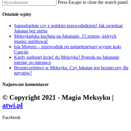
Press Escape to close the search panel.
Ostatnie wpisy
Samodzielnie czy z polskim przewodnikiem? Jak zwiedzać
Jukatan bez stresu
Meksykańska kuchnia na Jukatanie. 15 potraw, których
musisz spróbować
Isla Mujeres – przewodnik po najpiękniejszej wyspie koło
Cancún
Kiedy najlepiej lecieć do Meksyku? Pogoda na Jukatanie
miesiąc po miesiącu
Bezpieczeństwo w Meksyku. Czy Jukatan jest bezpieczny dla
turystów?
Najnowsze komentarze
© Copyright 2021 - Magia Meksyku |
atwi.pl
Facebook