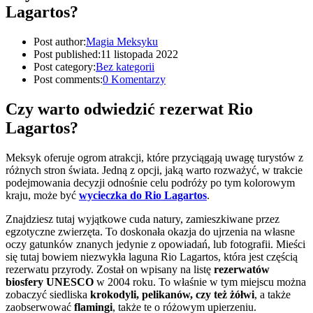
Lagartos?
Post author:
Magia Meksyku
Post published:
11 listopada 2022
Post category:
Bez kategorii
Post comments:
0 Komentarzy
Czy warto odwiedzić rezerwat Rio
Lagartos?
Meksyk oferuje ogrom atrakcji, które przyciągają uwagę turystów z
różnych stron świata. Jedną z opcji, jaką warto rozważyć, w trakcie
podejmowania decyzji odnośnie celu podróży po tym kolorowym
kraju, może być
wycieczka do Rio Lagartos
.
Znajdziesz tutaj wyjątkowe cuda natury, zamieszkiwane przez
egzotyczne zwierzęta. To doskonała okazja do ujrzenia na własne
oczy gatunków znanych jedynie z opowiadań, lub fotografii. Mieści
się tutaj bowiem niezwykła laguna Rio Lagartos, która jest częścią
rezerwatu przyrody. Został on wpisany na listę
rezerwatów
biosfery UNESCO
w 2004 roku. To właśnie w tym miejscu można
zobaczyć siedliska
krokodyli, pelikanów, czy też żółwi
, a także
zaobserwować
flamingi
, także te o różowym upierzeniu.